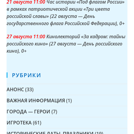
21 а
вгуста
11:00
Час истории «Под флагом России»
в рамках патриотической акции «Три цвета
российской славы» (22 августа — День
государственного флага Российской Федерации)
, 0+
27 а
вгуста
11:00
Кинолекторий «За кадром: тайны
российского кино» (27 августа — День российского
кино)
, 0+
РУБРИКИ
АНОНС
(33)
ВАЖНАЯ ИНФОРМАЦИЯ
(1)
ГОРОДА — ГЕРОИ
(7)
ИГРОТЕКА
(61)
ИСТОРИЧЕСКИЕ ДАТЫ, ПРАЗДНИКИ
(19)