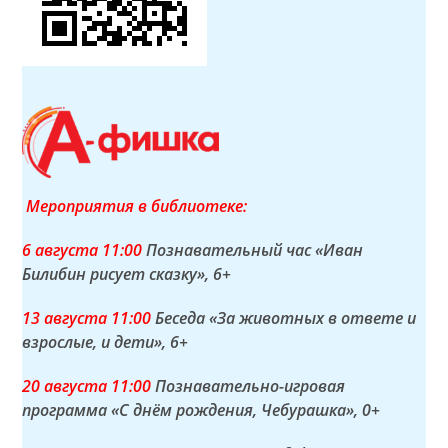
Мероприятия в библиотеке:
6 а
вгуста
11:00
Познавательный час «Иван
Билибин рисует сказку»
, 6+
13 а
вгуста
11:00
Беседа «За животных в ответе и
взрослые, и дети»
, 6+
20 а
вгуста
11:00
Познавательно-игровая
программа «С днём рождения, Чебурашка»
, 0+