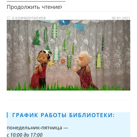
Колобок
Продолжить чтение
на
0 КОММЕНТАРИЕВ
новый
02.01.2021
лад
ГРАФИК РАБОТЫ БИБЛИОТЕКИ:
понедельник-пятница —
с
10:00 до 17:00