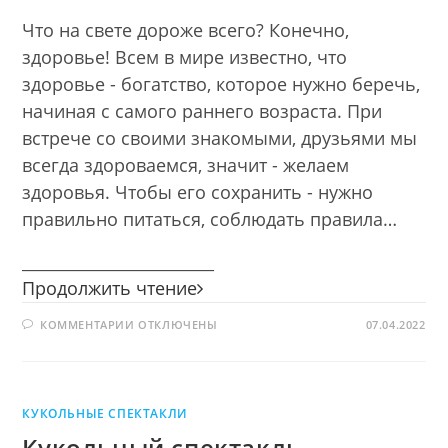
Что на свете дороже всего? Конечно,
здоровье! Всем в мире известно, что
здоровье - богатство, которое нужно беречь,
начиная с самого раннего возраста. При
встрече со своими знакомыми, друзьями мы
всегда здороваемся, значит - желаем
здоровья. Чтобы его сохранить - нужно
правильно питаться, соблюдать правила…
________________________
Новая
Продолжить чтение
сказка
К
КОММЕНТАРИИ
ОТКЛЮЧЕНЫ
про
07.04.2022
ЗАПИСИ
Емелю
НОВАЯ
СКАЗКА
ПРО
ЕМЕЛЮ
КУКОЛЬНЫЕ СПЕКТАКЛИ
Кукольный спектакль