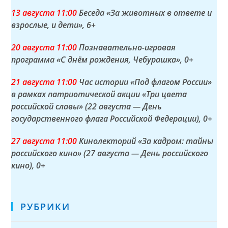
13 а
вгуста
11:00
Беседа «За животных в ответе и
взрослые, и дети»
, 6+
20 а
вгуста
11:00
Познавательно-игровая
программа «С днём рождения, Чебурашка»
, 0+
21 а
вгуста
11:00
Час истории «Под флагом России»
в рамках патриотической акции «Три цвета
российской славы» (22 августа — День
государственного флага Российской Федерации)
, 0+
27 а
вгуста
11:00
Кинолекторий «За кадром: тайны
российского кино» (27 августа — День российского
кино)
, 0+
РУБРИКИ