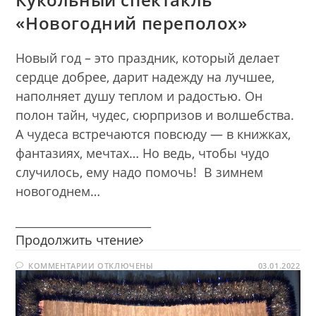
«Новогодний переполох»
Новый год – это праздник, который делает
сердце добрее, дарит надежду на лучшее,
наполняет душу теплом и радостью. Он
полон тайн, чудес, сюрпризов и волшебства.
А чудеса встречаются повсюду — в книжках,
фантазиях, мечтах… Но ведь, чтобы чудо
случилось, ему надо помочь! В зимнем
новогоднем…
________________________
Кукольный
Продолжить чтение
спектакль
К
КОММЕНТАРИИ
ОТКЛЮЧЕНЫ
«Новогодний
03.01.2022
ЗАПИСИ
переполох»
КУКОЛЬНЫЙ
СПЕКТАКЛЬ
«НОВОГОДНИЙ
ПЕРЕПОЛОХ»