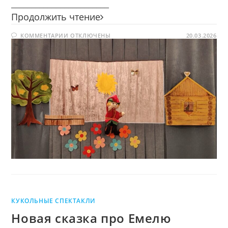
________________________
Приглашение
Продолжить чтение
в
К
КОММЕНТАРИИ
ОТКЛЮЧЕНЫ
театр
20.03.2026
ЗАПИСИ
кукол…
ПРИГЛАШЕНИЕ
В
ТЕАТР
КУКОЛ…
КУКОЛЬНЫЕ СПЕКТАКЛИ
Новая сказка про Емелю