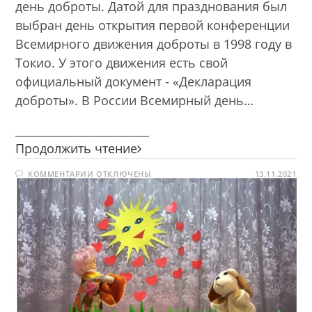
день доброты. Датой для празднования был
выбран день открытия первой конференции
Всемирного движения доброты в 1998 году в
Токио. У этого движения есть свой
официальный документ - «Декларация
доброты». В России Всемирный день…
________________________
Добро
Продолжить чтение
по
К
КОММЕНТАРИИ
ОТКЛЮЧЕНЫ
кругу
13.11.2021
ЗАПИСИ
ДОБРО
ПО
КРУГУ