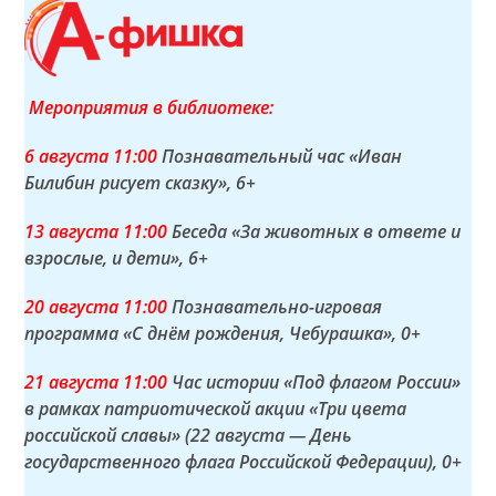
Мероприятия в библиотеке:
6 а
вгуста
11:00
Познавательный час «Иван
Билибин рисует сказку»
, 6+
13 а
вгуста
11:00
Беседа «За животных в ответе и
взрослые, и дети»
, 6+
20 а
вгуста
11:00
Познавательно-игровая
программа «С днём рождения, Чебурашка»
, 0+
21 а
вгуста
11:00
Час истории «Под флагом России»
в рамках патриотической акции «Три цвета
российской славы» (22 августа — День
государственного флага Российской Федерации)
, 0+