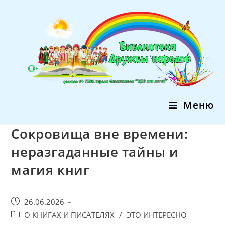
Перейти
к
содержимому
Меню
Сокровища вне времени:
неразгаданные тайны и
магия книг
Запись
26.06.2026
опубликована:
Post
О КНИГАХ И ПИСАТЕЛЯХ
/
ЭТО ИНТЕРЕСНО