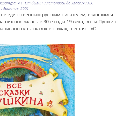
тература: ч.1. От былин и летописей до классики XIX.
 : Аванта+, 2001.
л не единственным русским писателем, взявшимся
а них появилась в 30-е годы 19 века, вот и Пушки
аписано пять сказок в стихах, шестая – «О