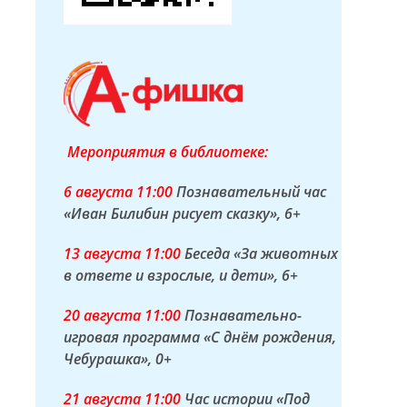
Мероприятия в библиотеке:
6 а
вгуста
11:00
Познавательный час
«Иван Билибин рисует сказку»
, 6+
13 а
вгуста
11:00
Беседа «За животных
в ответе и взрослые, и дети»
, 6+
20 а
вгуста
11:00
Познавательно-
игровая программа «С днём рождения,
Чебурашка»
, 0+
21 а
вгуста
11:00
Час истории «Под