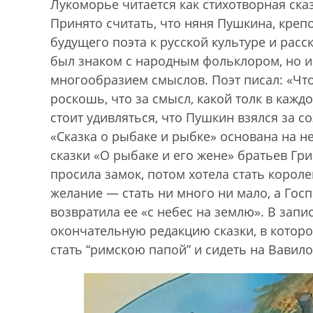
Лукоморье читается как стихотворная сказ
Принято считать, что няня Пушкина, кре
будущего поэта к русской культуре и рас
был знаком с народным фольклором, но и
многообразием смыслов. Поэт писал: «Что 
роскошь, что за смысл, какой толк в кажд
стоит удивляться, что Пушкин взялся за с
«Сказка о рыбаке и рыбке» основана на н
сказки «О рыбаке и его жене» братьев Гри
просила замок, потом хотела стать корол
желание — стать ни много ни мало, а Гос
возвратила ее «с небес на землю». В зап
окончательную редакцию сказки, в котором
стать “римскою папой” и сидеть на Вавил