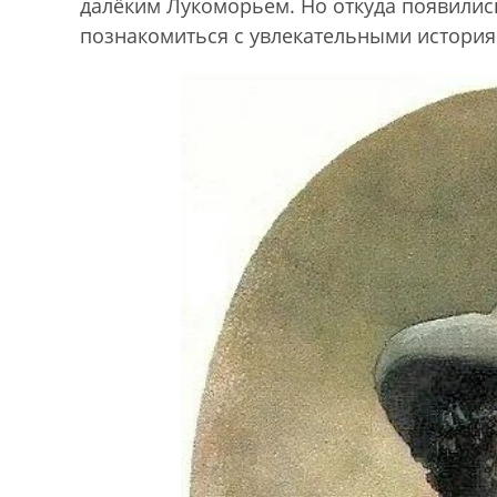
далёким Лукоморьем. Но откуда появилис
познакомиться с увлекательными история