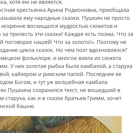
ка, хотя ею не является.
постная крестьянка Арина Родионовна, приобщала
сказывала ему народные сказки. Пушкин не просто
 искренне восхищался мудростью сюжетов и
за прелесть эти сказки! Каждая есть поэма. Что з
ой поговорке нашей! Что за золото!». Поэтому не
оздание цикла сказок. Но чем поэт вдохновлялся?
емецком фольклоре, и многое взяла из сюжета
мм. У них золотая рыбка была камбалой, а старуха
евой, кайзером и римским папой. Последнее ее
подом Богом, и тут уж волшебная камбала
исях Пушкина сохранился текст, не вошедший в
 старуха, как и в сказке братьев Гримм, хочет
онской башне.