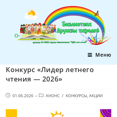
Перейти
к
содержимому
Меню
Конкурс «Лидер летнего
чтения — 2026»
Запись
Post
01.06.2026
АНОНС
/
КОНКУРСЫ, АКЦИИ
опубликована:
category: