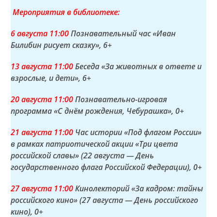
Мероприятия в библиотеке:
6 а
вгуста
11:00
Познавательный час «Иван
Билибин рисует сказку»
, 6+
13 а
вгуста
11:00
Беседа «За животных в ответе и
взрослые, и дети»
, 6+
20 а
вгуста
11:00
Познавательно-игровая
программа «С днём рождения, Чебурашка»
, 0+
21 а
вгуста
11:00
Час истории «Под флагом России»
в рамках патриотической акции «Три цвета
российской славы» (22 августа — День
государственного флага Российской Федерации)
, 0+
27 а
вгуста
11:00
Кинолекторий «За кадром: тайны
российского кино» (27 августа — День российского
кино)
, 0+