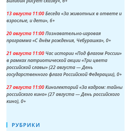
Билибин рисует сказку»
, 6+
13 а
вгуста
11:00
Беседа «За животных в ответе и
взрослые, и дети»
, 6+
20 а
вгуста
11:00
Познавательно-игровая
программа «С днём рождения, Чебурашка»
, 0+
21 а
вгуста
11:00
Час истории «Под флагом России»
в рамках патриотической акции «Три цвета
российской славы» (22 августа — День
государственного флага Российской Федерации)
, 0+
27 а
вгуста
11:00
Кинолекторий «За кадром: тайны
российского кино» (27 августа — День российского
кино)
, 0+
РУБРИКИ