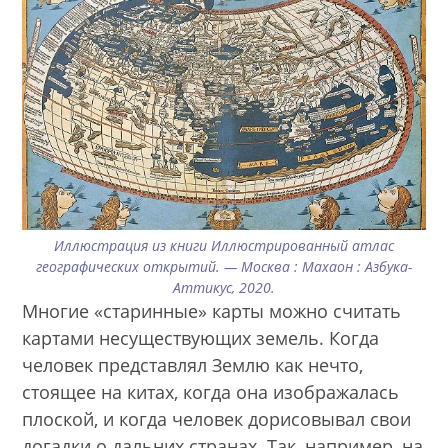
Иллюстрация из книги Иллюстрированный атлас
географических открытий. — Москва : Махаон : Азбука-
Аттикус, 2020.
Многие «старинные» карты можно считать
картами несуществующих земель. Когда
человек представлял Землю как нечто,
стоящее на китах, когда она изображалась
плоской, и когда человек дорисовывал свои
догадки о дальних странах. Так, например, на