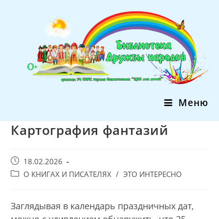
Перейти
к
содержимому
Меню
Картография фантазий
Запись
18.02.2026
опубликована:
Post
О КНИГАХ И ПИСАТЕЛЯХ
/
ЭТО ИНТЕРЕСНО
category:
Заглядывая в календарь праздничных дат,
можно с удивлением обнаружить, что 25