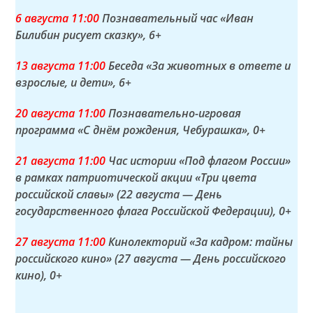
6 а
вгуста
11:00
Познавательный час «Иван
Билибин рисует сказку»
, 6+
13 а
вгуста
11:00
Беседа «За животных в ответе и
взрослые, и дети»
, 6+
20 а
вгуста
11:00
Познавательно-игровая
программа «С днём рождения, Чебурашка»
, 0+
21 а
вгуста
11:00
Час истории «Под флагом России»
в рамках патриотической акции «Три цвета
российской славы» (22 августа — День
государственного флага Российской Федерации)
, 0+
27 а
вгуста
11:00
Кинолекторий «За кадром: тайны
российского кино» (27 августа — День российского
кино)
, 0+