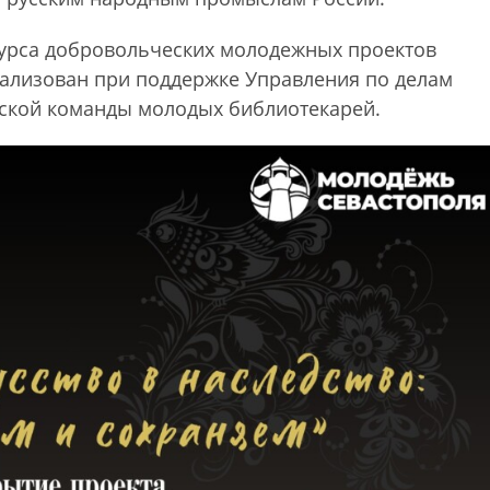
курса добровольческих молодежных проектов
реализован при поддержке Управления по делам
рской команды молодых библиотекарей.