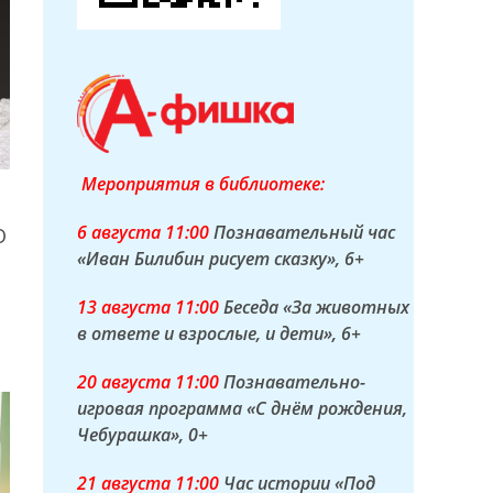
Мероприятия в библиотеке:
6 а
вгуста
11:00
Познавательный час
О
«Иван Билибин рисует сказку»
, 6+
13 а
вгуста
11:00
Беседа «За животных
в ответе и взрослые, и дети»
, 6+
20 а
вгуста
11:00
Познавательно-
игровая программа «С днём рождения,
Чебурашка»
, 0+
21 а
вгуста
11:00
Час истории «Под