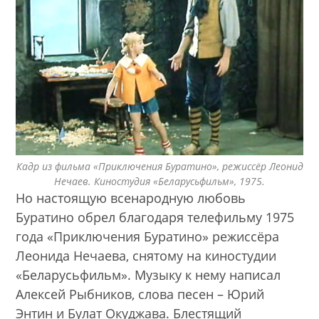
Кадр из фильма «Приключения Буратино», режиссёр Леонид
Нечаев. Киностудия «Беларусьфильм», 1975.
Но настоящую всенародную любовь
Буратино обрел благодаря телефильму 1975
года «Приключения Буратино» режиссёра
Леонида Нечаева, снятому на киностудии
«Беларусьфильм». Музыку к нему написал
Алексей Рыбников, слова песен – Юрий
Энтин и Булат Окуджава. Блестящий