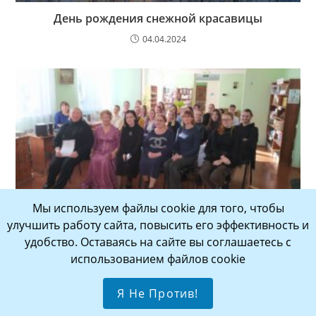
День рождения снежной красавицы
04.04.2024
Мы используем файлы cookie для того, чтобы
Адресаты лирики Пушкина
улучшить работу сайта, повысить его эффективность и
21.12.2022
удобство. Оставаясь на сайте вы соглашаетесь с
использованием файлов cookie
ГРАФИК РАБОТЫ БИБЛИОТЕКИ:
Я Не Против!
понедельник-пятница —