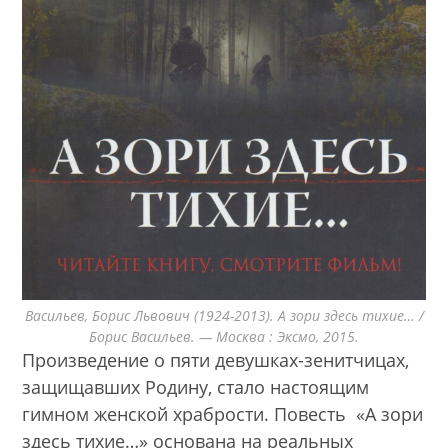
Васильев, Борис Львович (1924-2013). А зори здесь тихие… /
Борис Васильев. — Москва : Эксмо, 2015.
Произведение о пяти девушках-зенитчицах,
защищавших Родину, стало настоящим
гимном женской храбрости. Повесть «А зори
здесь тихие…» основана на реальных