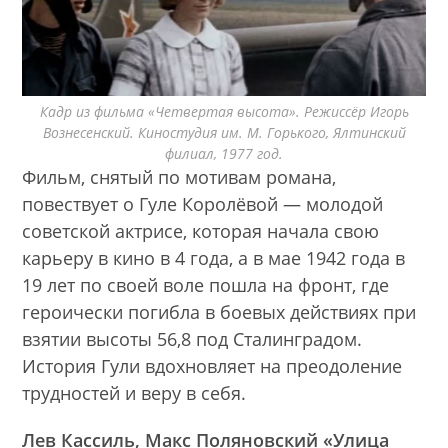
Кадр из фильма «Четвертая высота». Режиссёр Игорь
Вознесенский. Киностудия им. М. Горького, Ялтинский
филиал, 1977 год.
Фильм, снятый по мотивам романа,
повествует о Гуле Королёвой — молодой
советской актрисе, которая начала свою
карьеру в кино в 4 года, а в мае 1942 года в
19 лет по своей воле пошла на фронт, где
героически погибла в боевых действиях при
взятии высоты 56,8 под Сталинградом.
История Гули вдохновляет на преодоление
трудностей и веру в себя.
Лев Кассиль, Макс Поляновский «Улица