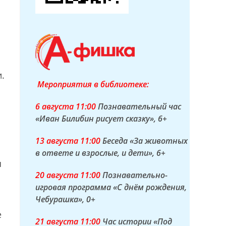
.
Мероприятия в библиотеке:
6 а
вгуста
11:00
Познавательный час
«Иван Билибин рисует сказку»
, 6+
13 а
вгуста
11:00
Беседа «За животных
в ответе и взрослые, и дети»
, 6+
я
20 а
вгуста
11:00
Познавательно-
игровая программа «С днём рождения,
Чебурашка»
, 0+
е
21 а
вгуста
11:00
Час истории «Под