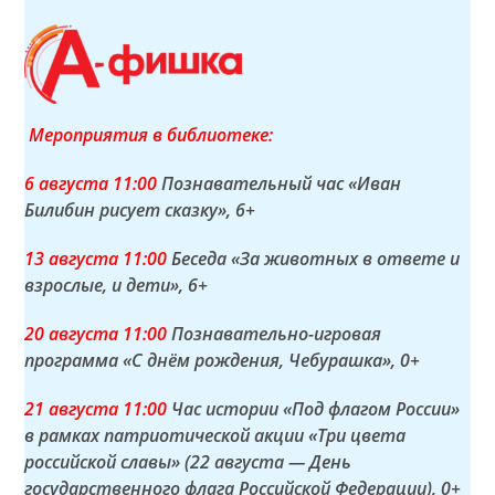
Мероприятия в библиотеке:
6 а
вгуста
11:00
Познавательный час «Иван
Билибин рисует сказку»
, 6+
13 а
вгуста
11:00
Беседа «За животных в ответе и
взрослые, и дети»
, 6+
20 а
вгуста
11:00
Познавательно-игровая
программа «С днём рождения, Чебурашка»
, 0+
21 а
вгуста
11:00
Час истории «Под флагом России»
в рамках патриотической акции «Три цвета
российской славы» (22 августа — День
государственного флага Российской Федерации)
, 0+