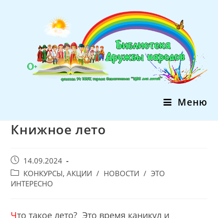
Перейти
к
содержимому
Меню
Книжное лето
Запись
14.09.2024
опубликована:
Post
КОНКУРСЫ, АКЦИИ
/
НОВОСТИ
/
ЭТО
category:
ИНТЕРЕСНО
Ч
то такое лето? Это время каникул и