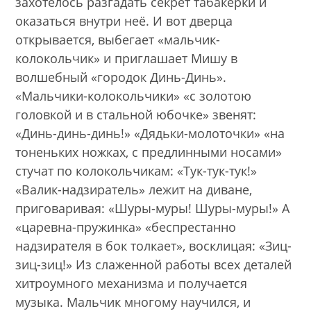
захотелось разгадать секрет табакерки и
оказаться внутри неё. И вот дверца
открывается, выбегает «мальчик-
колокольчик» и приглашает Мишу в
волшебный «городок Динь-Динь».
«Мальчики-колокольчики» «с золотою
головкой и в стальной юбочке» звенят:
«Динь-динь-динь!» «Дядьки-молоточки» «на
тоненьких ножках, с предлинными носами»
стучат по колокольчикам: «Тук-тук-тук!»
«Валик-надзиратель» лежит на диване,
приговаривая: «Шуры-муры! Шуры-муры!» А
«царевна-пружинка» «беспрестанно
надзирателя в бок толкает», восклицая: «Зиц-
зиц-зиц!» Из слаженной работы всех деталей
хитроумного механизма и получается
музыка. Мальчик многому научился, и