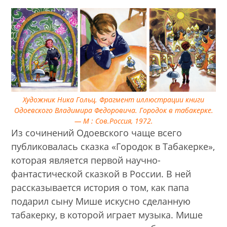
Художник Ника Гольц. Фрагмент иллюстрации книги
Одоевского Владимира Федоровича. Городок в табакерке.
— М : Сов.Россия, 1972.
Из сочинений Одоевского чаще всего
публиковалась сказка «Городок в Табакерке»,
которая является первой научно-
фантастической сказкой в России. В ней
рассказывается история о том, как папа
подарил сыну Мише искусно сделанную
табакерку, в которой играет музыка. Мише