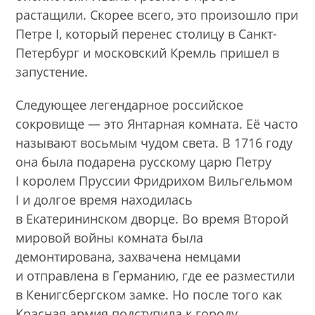
растащили. Скорее всего, это произошло при
Петре I, который перенес столицу в Санкт-
Петербург и московский Кремль пришел в
запустение.
Следующее легендарное российское
сокровище — это Янтарная комната. Её часто
называют восьмым чудом света. В 1716 году
она была подарена русскому царю Петру
I королем Пруссии Фридрихом Вильгельмом
I и долгое время находилась
в Екатерининском дворце. Во время Второй
мировой войны комната была
демонтирована, захвачена немцами
и отправлена в Германию, где ее разместили
в Кенигсбергском замке. Но после того как
Красная армия подступила к городу,