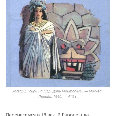
Хаггард, Генри Райдер. Дочь Монтесумы. — Москва :
Правда, 1990. — 413 с.
Перенесемся в 18 век. В Европе шла