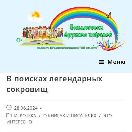
Перейти
к
содержимому
Меню
В поисках легендарных
сокровищ
Запись
28.06.2024
опубликована:
Post
ИГРОТЕКА
/
О КНИГАХ И ПИСАТЕЛЯХ
/
ЭТО
category:
ИНТЕРЕСНО