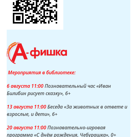
Мероприятия в библиотеке:
6 а
вгуста
11:00
Познавательный час «Иван
Билибин рисует сказку»
, 6+
13 а
вгуста
11:00
Беседа «За животных в ответе и
взрослые, и дети»
, 6+
20 а
вгуста
11:00
Познавательно-игровая
программа «С днём рождения, Чебурашка»
, 0+