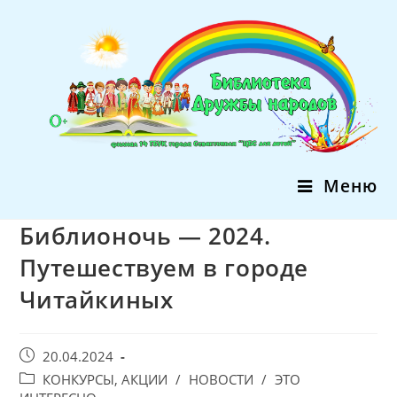
Перейти
к
содержимому
Меню
Библионочь — 2024.
Путешествуем в городе
Читайкиных
Запись
20.04.2024
опубликована:
Post
КОНКУРСЫ, АКЦИИ
/
НОВОСТИ
/
ЭТО