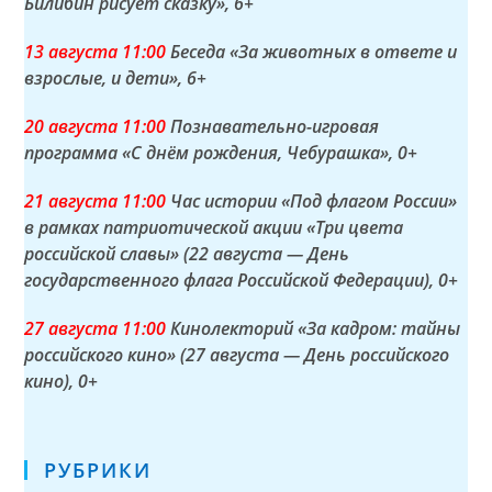
Билибин рисует сказку»
, 6+
13 а
вгуста
11:00
Беседа «За животных в ответе и
взрослые, и дети»
, 6+
20 а
вгуста
11:00
Познавательно-игровая
программа «С днём рождения, Чебурашка»
, 0+
21 а
вгуста
11:00
Час истории «Под флагом России»
в рамках патриотической акции «Три цвета
российской славы» (22 августа — День
государственного флага Российской Федерации)
, 0+
27 а
вгуста
11:00
Кинолекторий «За кадром: тайны
российского кино» (27 августа — День российского
кино)
, 0+
РУБРИКИ