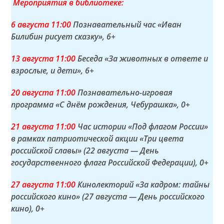
Мероприятия в библиотеке:
6 а
вгуста
11:00
Познавательный час «Иван
Билибин рисует сказку»
, 6+
13 а
вгуста
11:00
Беседа «За животных в ответе и
взрослые, и дети»
, 6+
20 а
вгуста
11:00
Познавательно-игровая
программа «С днём рождения, Чебурашка»
, 0+
21 а
вгуста
11:00
Час истории «Под флагом России»
в рамках патриотической акции «Три цвета
российской славы» (22 августа — День
государственного флага Российской Федерации)
, 0+
27 а
вгуста
11:00
Кинолекторий «За кадром: тайны
российского кино» (27 августа — День российского
кино)
, 0+