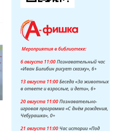
Мероприятия в библиотеке:
6 а
вгуста
11:00
Познавательный час
«Иван Билибин рисует сказку»
, 6+
13 а
вгуста
11:00
Беседа «За животных
в ответе и взрослые, и дети»
, 6+
20 а
вгуста
11:00
Познавательно-
игровая программа «С днём рождения,
Чебурашка»
, 0+
21 а
вгуста
11:00
Час истории «Под