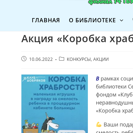
ГЛАВНАЯ
О БИБЛИОТЕКЕ
Акция «Коробка хра
Запись
Post
10.06.2022
КОНКУРСЫ, АКЦИИ
опубликована:
category:
В
рамках соц
библиотеки С
фондом «Клуб
неравнодушны
«Коробка хра
Ваши подар
смелость реб