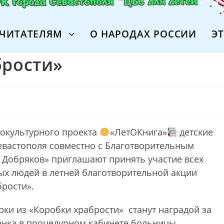
ЧИТАТЕЛЯМ
О НАРОДАХ РОССИИ
Э
брости»
иокультурного проекта
«ЛетОКнига»
детские
евастополя совместно с Благотворительным
 Добряков» приглашают принять участие всех
х людей в летней благотворительной акции
брости».
ки из «Коробки храбрости» станут наградой за
ёнка в процедурном кабинете больницы.