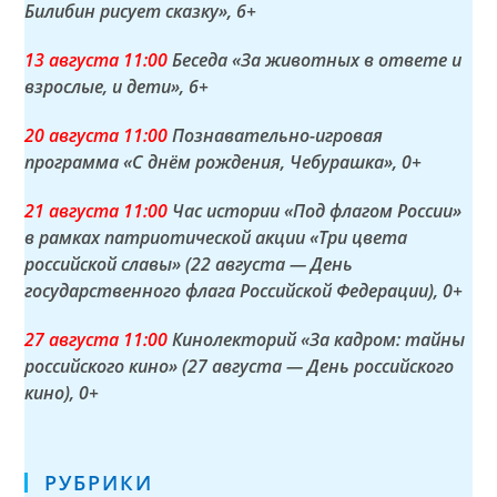
Билибин рисует сказку»
, 6+
13 а
вгуста
11:00
Беседа «За животных в ответе и
взрослые, и дети»
, 6+
20 а
вгуста
11:00
Познавательно-игровая
программа «С днём рождения, Чебурашка»
, 0+
21 а
вгуста
11:00
Час истории «Под флагом России»
в рамках патриотической акции «Три цвета
российской славы» (22 августа — День
государственного флага Российской Федерации)
, 0+
27 а
вгуста
11:00
Кинолекторий «За кадром: тайны
российского кино» (27 августа — День российского
кино)
, 0+
РУБРИКИ