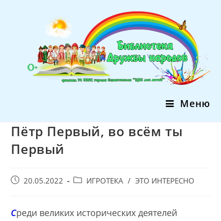
Перейти
к
содержимому
Меню
Пётр Первый, во всём ты
Первый
Запись
Post
20.05.2022
ИГРОТЕКА
/
ЭТО ИНТЕРЕСНО
опубликована:
category:
С
реди великих исторических деятелей