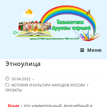
Перейти
к
содержимому
Меню
Этноулица
Запись
20.04.2022
опубликована:
Post
ИСТОРИЯ И КУЛЬТУРА НАРОДОВ РОССИИ
/
category:
ПРОЕКТЫ
Крым
– это удивительный, волшебный и