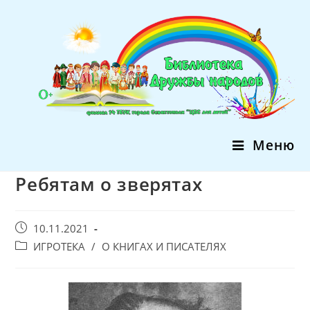
Перейти
к
содержимому
Меню
Ребятам о зверятах
Запись
10.11.2021
опубликована:
Post
ИГРОТЕКА
/
О КНИГАХ И ПИСАТЕЛЯХ
category: