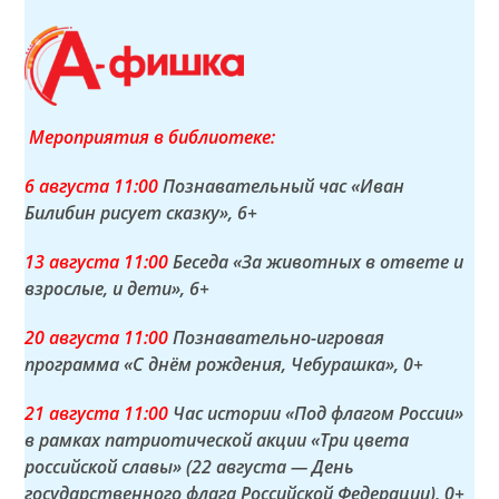
Мероприятия в библиотеке:
6 а
вгуста
11:00
Познавательный час «Иван
Билибин рисует сказку»
, 6+
13 а
вгуста
11:00
Беседа «За животных в ответе и
взрослые, и дети»
, 6+
20 а
вгуста
11:00
Познавательно-игровая
программа «С днём рождения, Чебурашка»
, 0+
21 а
вгуста
11:00
Час истории «Под флагом России»
в рамках патриотической акции «Три цвета
российской славы» (22 августа — День
государственного флага Российской Федерации)
, 0+