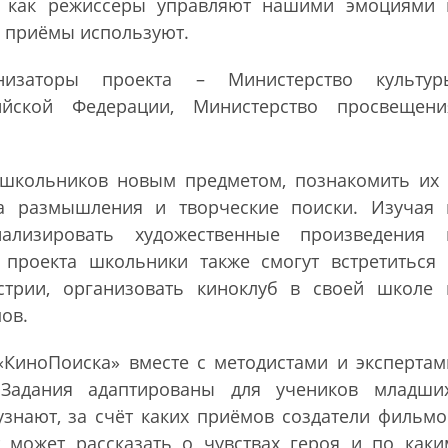
, как режиссеры управляют нашими эмоциями 
е приёмы используют.
низаторы проекта – Министерство культур
ийской Федерации, Министерство просвещени
 школьников новым предметом, познакомить их 
а размышления и творческие поиски. Изучая 
нализировать художественные произведения 
проекта школьники также смогут встретиться 
стрии, организовать киноклуб в своей школе 
ов.
«КиноПоиска» вместе с методистами и экспертам
 Задания адаптированы для учеников младших
узнают, за счёт каких приёмов создатели фильмо
 может рассказать о чувствах героя и по каки