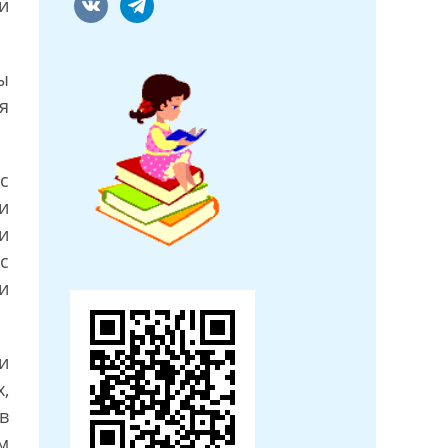
и
ы
я
с
и
и
с
и
и
,
в
м