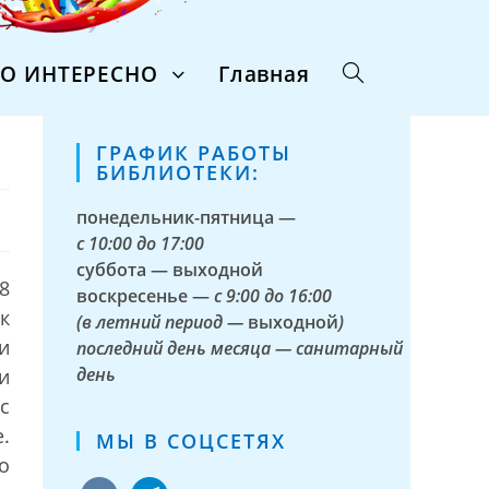
ТО ИНТЕРЕСНО
Главная
ГРАФИК РАБОТЫ
БИБЛИОТЕКИ:
понедельник-пятница —
с
10:00 до 17:00
суббота — выходной
8
воскресенье —
с 9:00 до 16:00
к
(в летний период —
выходной
)
и
последний день месяца — санитарный
день
и
с
.
МЫ В СОЦСЕТЯХ
о
vkontakte
telegram