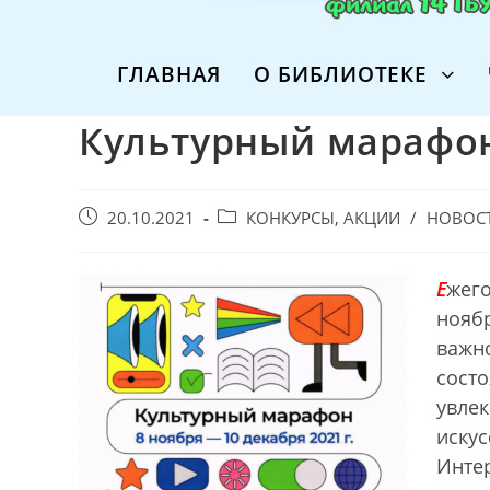
ГЛАВНАЯ
О БИБЛИОТЕКЕ
Культурный марафо
Запись
Post
20.10.2021
КОНКУРСЫ, АКЦИИ
/
НОВОС
опубликована:
category:
Е
жег
нояб
важн
сост
увле
иску
Инте