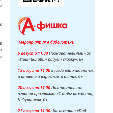
и
е
:
Мероприятия в библиотеке:
а
и
6 а
вгуста
11:00
Познавательный час
и
«Иван Билибин рисует сказку»
, 6+
13 а
вгуста
11:00
Беседа «За животных
в ответе и взрослые, и дети»
, 6+
20 а
вгуста
11:00
Познавательно-
игровая программа «С днём рождения,
Чебурашка»
, 0+
21 а
вгуста
11:00
Час истории «Под