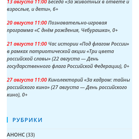
13 а
вгуста
11:00
Беседа «За животных в ответе и
взрослые, и дети»
, 6+
20 а
вгуста
11:00
Познавательно-игровая
программа «С днём рождения, Чебурашка»
, 0+
21 а
вгуста
11:00
Час истории «Под флагом России»
в рамках патриотической акции «Три цвета
российской славы» (22 августа — День
государственного флага Российской Федерации)
, 0+
27 а
вгуста
11:00
Кинолекторий «За кадром: тайны
российского кино» (27 августа — День российского
кино)
, 0+
РУБРИКИ
АНОНС
(33)