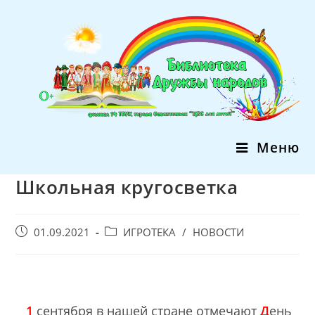
Перейти
к
содержимому
Меню
Школьная кругосветка
Запись
Post
01.09.2021
ИГРОТЕКА
/
НОВОСТИ
опубликована:
category:
1
сентября в нашей стране отмечают
Д
ень