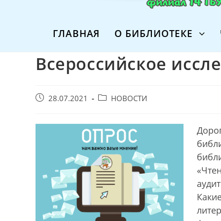
ГЛАВНАЯ
О БИБЛИОТЕКЕ
Всероссийское иссл
Запись
Post
28.07.2021
НОВОСТИ
опубликована:
category:
Дорог
библ
библ
«Чтен
аудит
Какие
литер