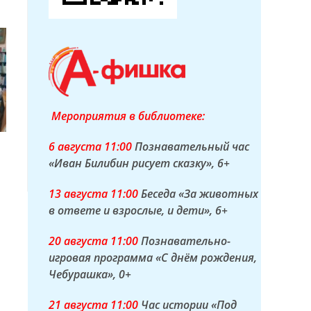
Мероприятия в библиотеке:
6 а
вгуста
11:00
Познавательный час
«Иван Билибин рисует сказку»
, 6+
13 а
вгуста
11:00
Беседа «За животных
в ответе и взрослые, и дети»
, 6+
20 а
вгуста
11:00
Познавательно-
игровая программа «С днём рождения,
Чебурашка»
, 0+
21 а
вгуста
11:00
Час истории «Под