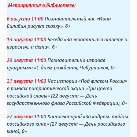
Мероприятия в библиотеке:
6 а
вгуста
11:00
Познавательный час «Иван
Билибин рисует сказку»
, 6+
13 а
вгуста
11:00
Беседа «За животных в ответе и
взрослые, и дети»
, 6+
20 а
вгуста
11:00
Познавательно-игровая
программа «С днём рождения, Чебурашка»
, 0+
21 а
вгуста
11:00
Час истории «Под флагом России»
в рамках патриотической акции «Три цвета
российской славы» (22 августа — День
государственного флага Российской Федерации)
, 0+
27 а
вгуста
11:00
Кинолекторий «За кадром: тайны
российского кино» (27 августа — День российского
кино)
, 0+