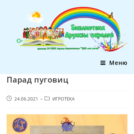
Перейти
к
содержимому
Меню
Парад пуговиц
Запись
Post
24.06.2021
ИГРОТЕКА
опубликована:
category: