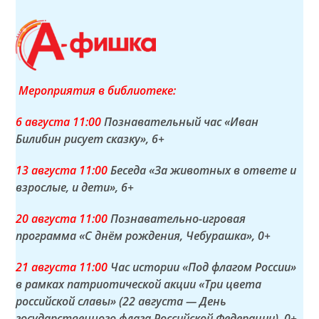
Мероприятия в библиотеке:
6 а
вгуста
11:00
Познавательный час «Иван
Билибин рисует сказку»
, 6+
13 а
вгуста
11:00
Беседа «За животных в ответе и
взрослые, и дети»
, 6+
20 а
вгуста
11:00
Познавательно-игровая
программа «С днём рождения, Чебурашка»
, 0+
21 а
вгуста
11:00
Час истории «Под флагом России»
в рамках патриотической акции «Три цвета
российской славы» (22 августа — День
государственного флага Российской Федерации)
, 0+