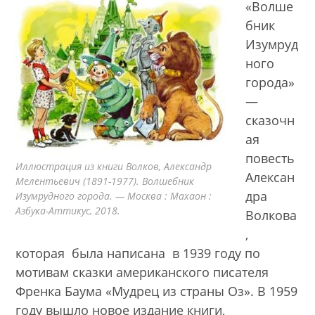
«Волше
бник
Изумруд
ного
города»
—
сказочн
ая
повесть
Иллюстрация из книги Волков, Александр
Алексан
Мелентьевич (1891-1977). Волшебник
дра
Изумрудного города. — Москва : Махаон :
Азбука-Аттикус, 2018.
Волкова
,
которая была написана в 1939 году по
мотивам сказки американского писателя
Френка Баума «Мудрец из страны Оз». В 1959
году вышло новое издание книги,