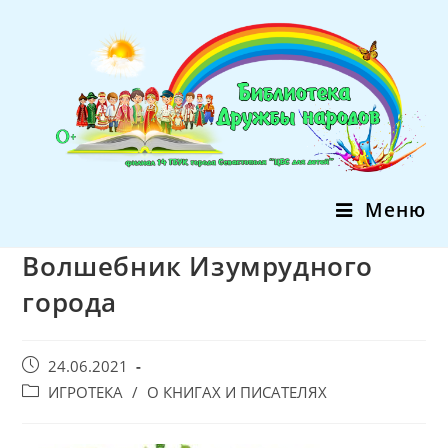
Перейти
к
содержимому
Меню
Волшебник Изумрудного
города
Запись
24.06.2021
опубликована:
Post
ИГРОТЕКА
/
О КНИГАХ И ПИСАТЕЛЯХ
category: