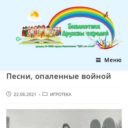
Перейти
к
содержимому
Меню
Песни, опаленные войной
Запись
Post
22.06.2021
ИГРОТЕКА
опубликована:
category: